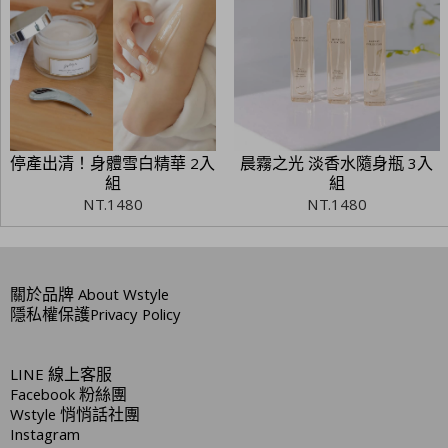
停產出清！身體雪白精華 2入
晨霧之光 淡香水隨身瓶 3入
組
組
NT.
1480
NT.
1480
關於品牌
About Wstyle
隱私權保護
Privacy Policy
LINE
線上客服
Facebook
粉絲團
Wstyle
悄悄話社團
Instagram