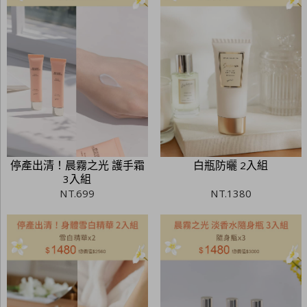
停產出清！晨霧之光 護手霜
白瓶防曬 2入組
3入組
NT.
699
NT.
1380