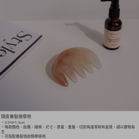
頭皮養髮按摩梳
‧9.5*6*1.3cm
‧每款顏色、紋路、線條、尺寸、厚度、重量、切割角度等稍有差異，請以實物為
主
‧可搭配養髮頭皮精華使用