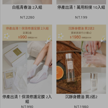
白瓶青春油 2入組
停產出清！萬用粉撲 10入組
NT.
2280
NT.
199
停產出清！保濕修護足膜 2入
沉靜身體油 買2送2
組
NT.
990
NT.
1980