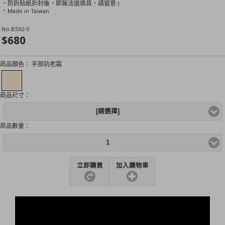
‧防拆貼紙拆封後，即無法退換貨，請留意:)
‧Made in Taiwan
No.
B592-5
$680
商品顏色：
手部抗老霜
商品尺寸：
[請選擇]
商品數量：
1
立即購買
加入購物車