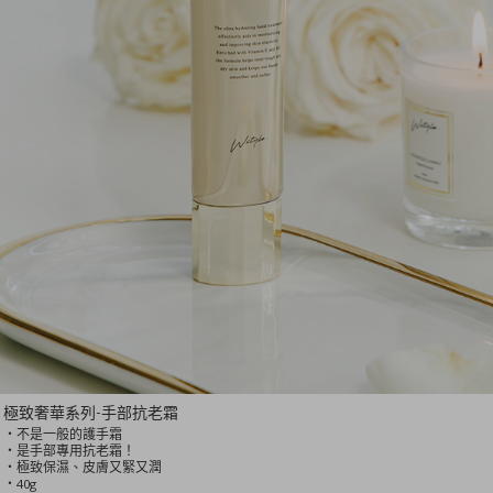
極致奢華系列-手部抗老霜
‧不是一般的護手霜
‧是手部專用抗老霜！
‧極致保濕、皮膚又緊又潤
‧40g