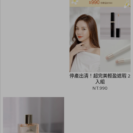
停產出清！超完美輕盈遮瑕 2
入組
NT.
990