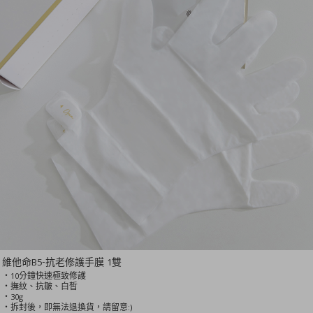
維他命B5-抗老修護手膜 1雙
‧10分鐘快速極致修護
‧撫紋、抗皺、白皙
‧30g
‧拆封後，即無法退換貨，請留意:)