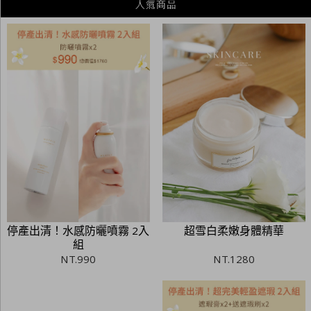
超雪白柔嫩身體精華
停產出清！水感防曬噴霧 2入
組
NT.
1280
NT.
990