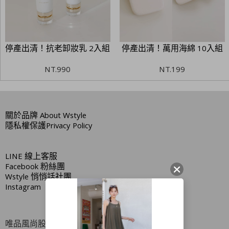
停產出清！抗老卸妝乳 2入組
停產出清！萬用海綿 10入組
NT.
990
NT.
199
關於品牌
About Wstyle
隱私權保護
Privacy Policy
LINE
線上客服
Facebook
粉絲團
Wstyle
悄悄話社團
Instagram
唯品風尚股份有限公司