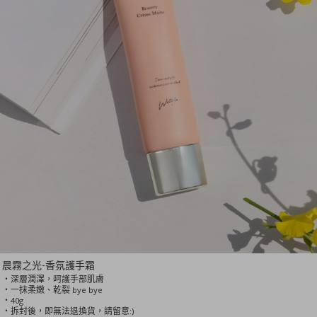
晨霧之光-香氛護手霜
‧深層潤澤，呵護手部肌膚
‧一抹柔嫩、乾裂 bye bye
‧40g
‧拆封後，即無法退換貨，請留意:)