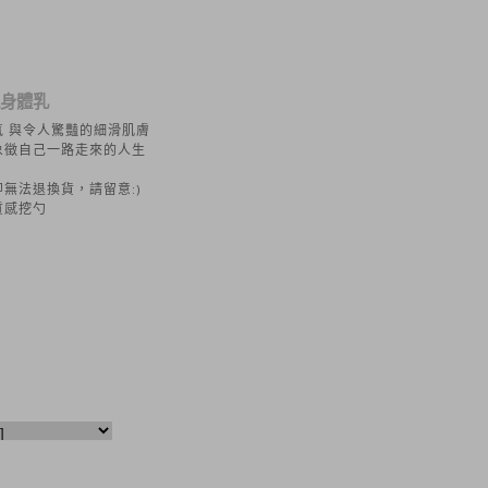
氛身體乳
 與令人驚豔的細滑肌膚
象徵自己一路走來的人生
無法退換貨，請留意:)
質感挖勺