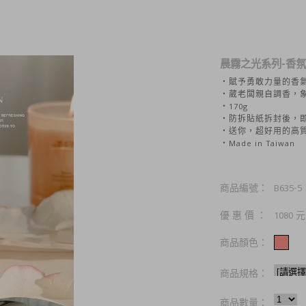
晨霧之光系列-香
‧賦予勇敢力量的香氣
‧葳老闆親自調香，
‧170g
‧防拆貼紙拆封後，即
‧送你，超好用的高
‧Made in Taiwan
商品編號：
B635-5
優惠價：
1080
元
商品顏色：
商品規格：
商品數量：