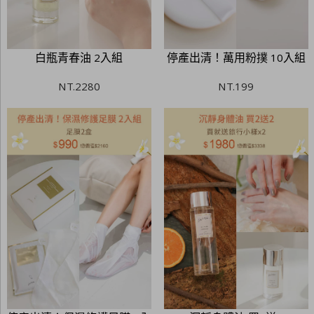
白瓶青春油 2入組
停產出清！萬用粉撲 10入組
NT.
2280
NT.
199