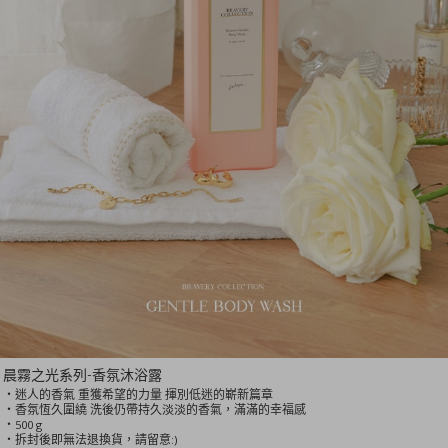
晨霧之光系列-香氛沐浴露
‧迷人的香氣 重獲希望的力量 揮別低迷的嶄新篇章
‧香氛恆久圍繞 洗後仍帶持久淡淡的香氣，滿滿的幸福感
‧500 g
‧拆封後即無法退換貨，請留意:)