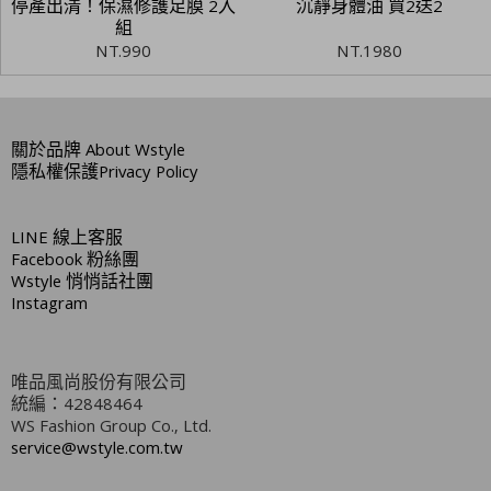
停產出清！保濕修護足膜 2入
沉靜身體油 買2送2
組
NT.
990
NT.
1980
關於品牌
About Wstyle
隱私權保護
Privacy Policy
LINE
線上客服
Facebook
粉絲團
Wstyle
悄悄話社團
Instagram
唯品風尚股份有限公司
統編：42848464
WS Fashion Group Co., Ltd.
service@wstyle.com.tw