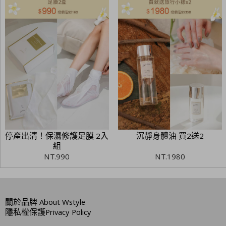
停產出清！保濕修護足膜 2入
沉靜身體油 買2送2
組
NT.
990
NT.
1980
關於品牌
About Wstyle
隱私權保護
Privacy Policy