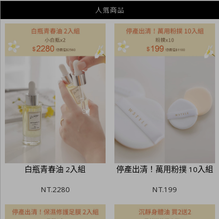
白瓶青春油 2入組
停產出清！萬用粉撲 10入組
NT.
2280
NT.
199