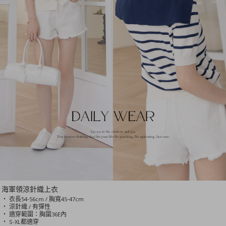
海軍領涼針織上衣
‧ 衣長54-56cm / 胸寬45-47cm
‧ 涼針織 / 有彈性
‧ 適穿範圍：胸圍36E內
‧ S-XL都適穿