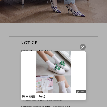
黑白捲邊小短襪