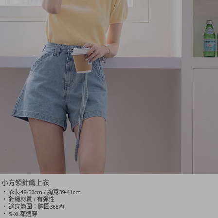
小方領針織上衣
‧ 衣長48-50cm / 胸寬39-41cm
‧ 針織材質 / 有彈性
‧ 適穿範圍：胸圍36E內
‧ S-XL都適穿