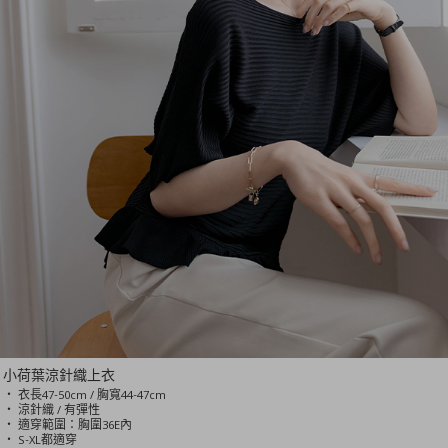
小荷葉涼針織上衣
‧ 衣長47-50cm / 胸寬44-47cm
‧ 涼針織 / 有彈性
‧ 適穿範圍：胸圍36E內
‧ S-XL都適穿