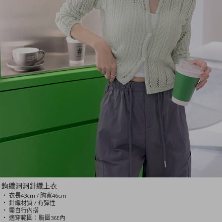
鉤織洞洞針織上衣
‧ 衣長43cm / 胸寬46cm
‧ 針織材質 / 有彈性
‧ 需自行內搭
‧ 適穿範圍：胸圍36E內