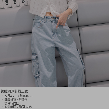
鉤織洞洞針織上衣
‧ 衣長43cm / 胸寬46cm
‧ 針織材質 / 有彈性
‧ 需自行內搭
‧ 適穿範圍：胸圍36E內