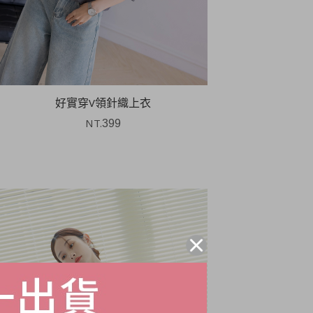
好實穿V領針織上衣
NT.
399