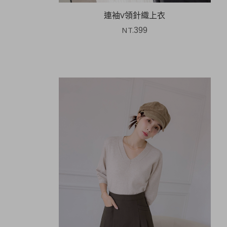
連袖V領針織上衣
NT.
399