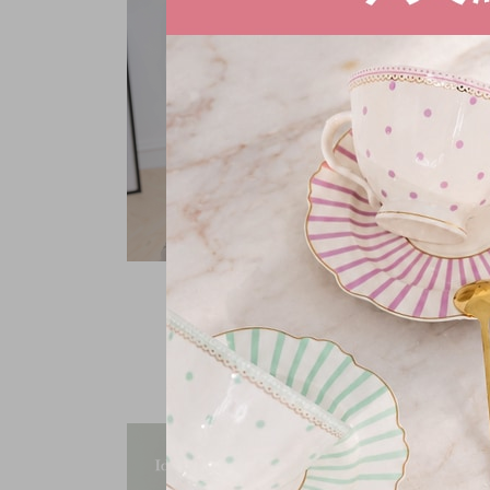
好實穿V領針織上衣
NT.
399