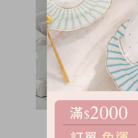
小澎袖針織上衣
NT.
680