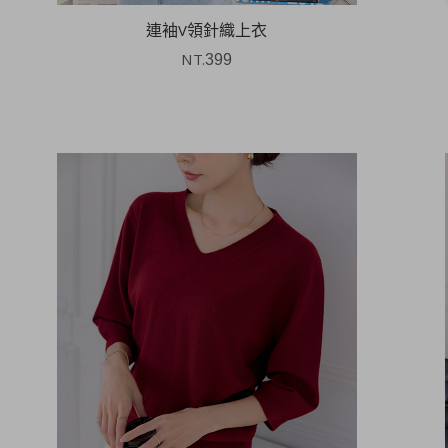
連袖V領針織上衣
NT.
399