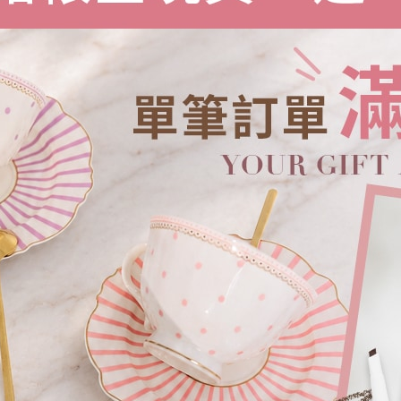
小澎袖針織上衣
NT.
680