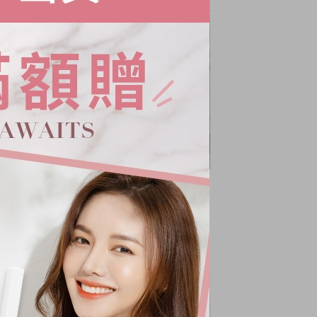
小澎袖針織上衣
NT.
680