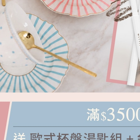
小澎袖針織上衣
NT.
680