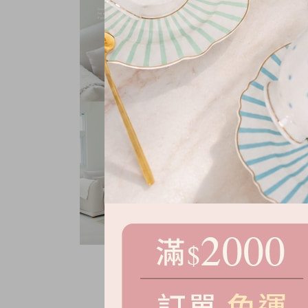
小澎袖針織上衣
NT.
680