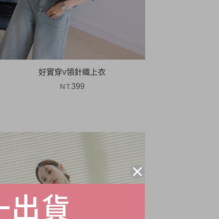
好實穿V領針織上衣
NT.
399