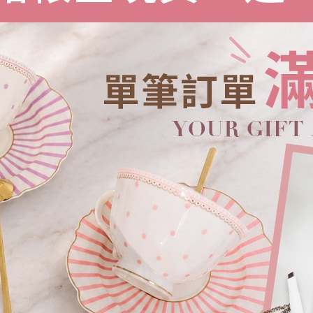
小澎袖針織上衣
NT.
680