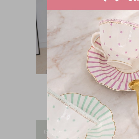
好實穿V領針織上衣
NT.
399