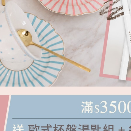
小澎袖針織上衣
NT.
680