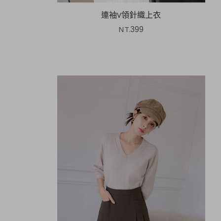
連袖V領針織上衣
NT.
399