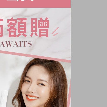
小澎袖針織上衣
NT.
680