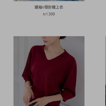
連袖V領針織上衣
NT.
399