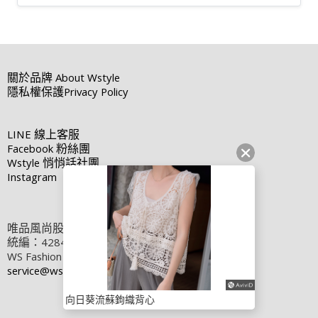
關於品牌
About Wstyle
隱私權保護
Privacy Policy
LINE
線上客服
Facebook
粉絲團
Wstyle
悄悄話社團
Instagram
唯品風尚股份有限公司
統編：42848464
WS Fashion Group Co., Ltd.
service@wstyle.com.tw
向日葵流蘇鉤織背心