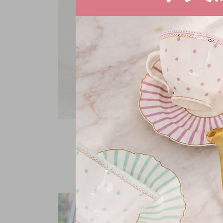
V領遮袖雪紡上衣
NT.
780