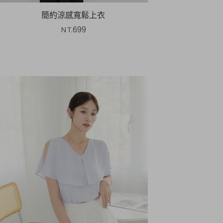
簡約涼感寬鬆上衣
NT.
699