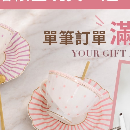
緹花感蕾絲襯衫
NT.
780