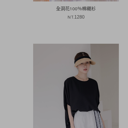
全洞花100％棉襯衫
NT.
1280