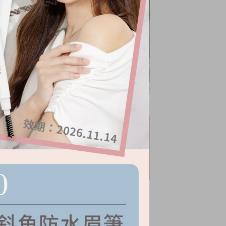
小收腰涼針織上衣
NT.
399