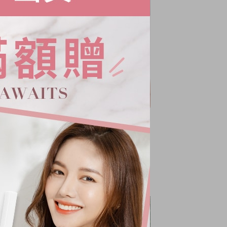
海軍橫紋針織背心
NT.
780