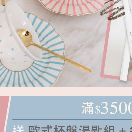
小收腰涼針織上衣
NT.
399