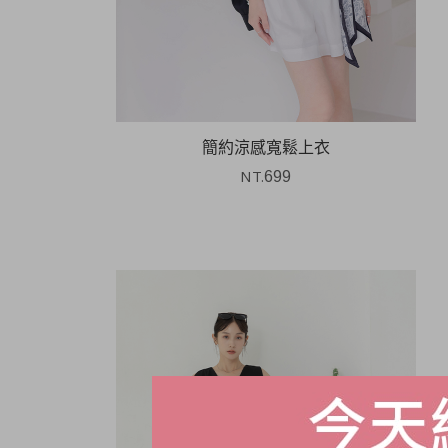
簡約涼感寬鬆上衣
NT.
699