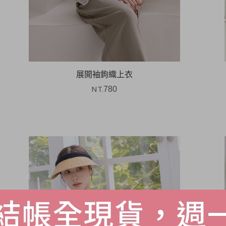
展開袖鉤織上衣
NT.
780