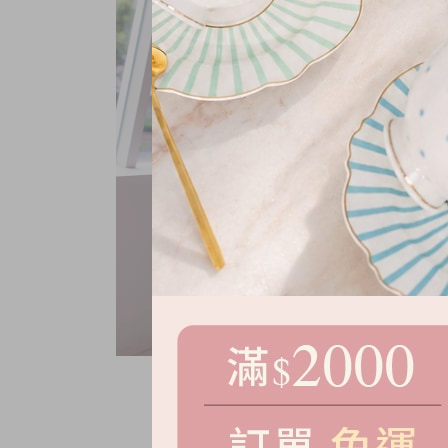
海軍橫紋針織背心
NT.
780