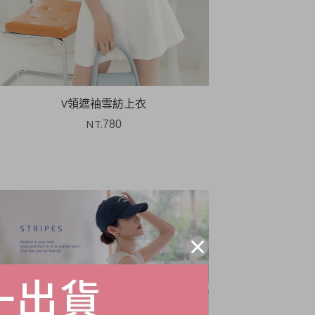
V領遮袖雪紡上衣
NT.
780