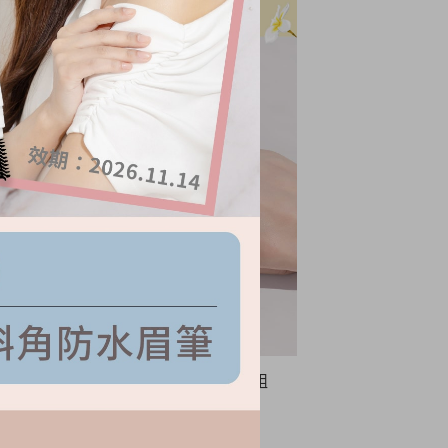
停產出清！晨霧之光 護手霜 3入組
NT.
699