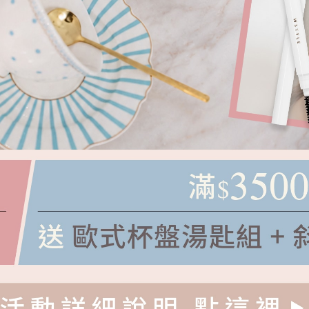
晨霧之光 淡香水隨身瓶 3入組
NT.
1480