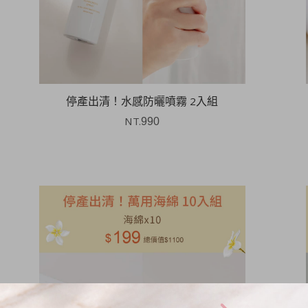
停產出清！水感防曬噴霧 2入組
NT.
990