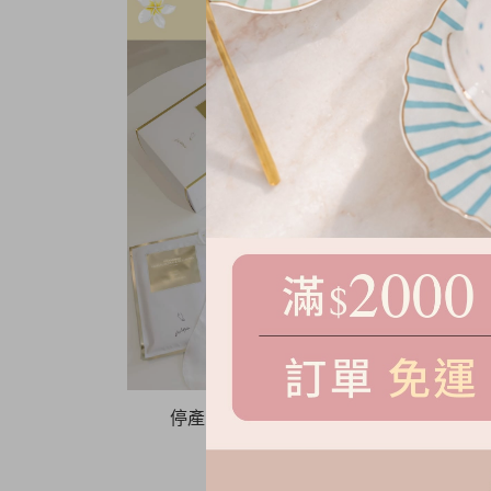
停產出清！保濕修護足膜 2入組
NT.
990