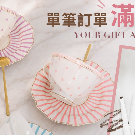
停產出清！萬用海綿 10入組
NT.
199