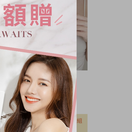
停產出清！抗老修護手膜 2入組
NT.
990