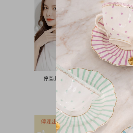
停產出清！超完美輕盈遮瑕 2入組
NT.
990