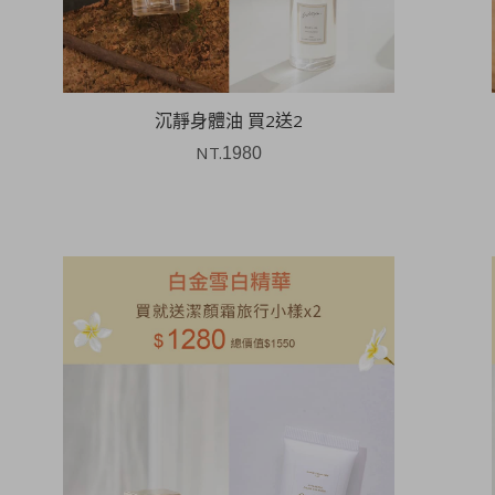
沉靜身體油 買2送2
NT.
1980