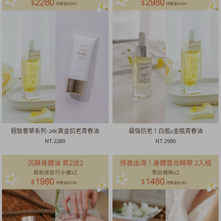
極致奢華系列-24K黃金抗老青春油
最強抗老！白瓶x金瓶青春油
NT.
2280
NT.
2980