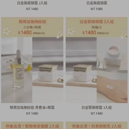
白金無痕頸霜 2入組
白金無痕頸霜
NT.
1480
NT.
1080
眼周加強撫紋組-青春油+眼霜
白金緊緻眼霜 3入組
NT.
1480
NT.
1480