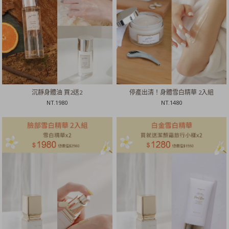
沉靜身體油 買2送2
停產出清！身體雪白精華 2入組
NT.
1980
NT.
1480