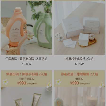
停產出清！香氛洗衣精 2入任選組
極厚超柔化妝棉 2入組
NT.
1000
NT.
499