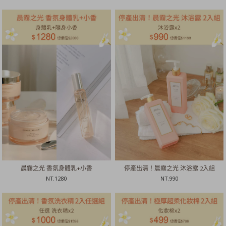
晨霧之光 香氛身體乳+小香
停產出清！晨霧之光 沐浴露 2入組
NT.
1280
NT.
990